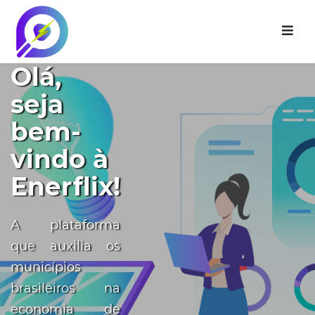
Olá,
seja
bem-
vindo à
Enerflix!
A plataforma
que auxilia os
municípios
brasileiros na
economia de