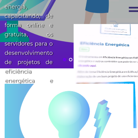
energia,
capacitando, de
forma online e
gratuita, os
servidores para o
desenvolvimento
de projetos de
eficiência
energética e
geração
distribuída. A
Enerflix foi
desenvolvida
pelo Consórcio
iX-FUPAI-