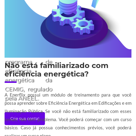
FAPEPE, com o
apoio do BID e
do Fundo
Especial Japonês
e atualizada com
recursos do
programa de
Não está familiarizado com
eficiência
eficiência energética?
energética da
CEMIG, regulado
A Enerflix possui um módulo de treinamento para que você
pela ANEEL.
possa aprender sobre Eficiência Energética em Edificações e em
Iluminação Pública. Se você não está familiarizado com esses
Crie sua conta!
temas, não tem problema. Você poderá começar com um curso
básico. Caso já possua conhecimentos prévios, você poderá
realizar um curso pleno.