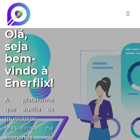
Olá,
seja
bem-
vindo à
Enerflix!
A plataforma
que auxilia os
municípios
brasileiros na
economia de