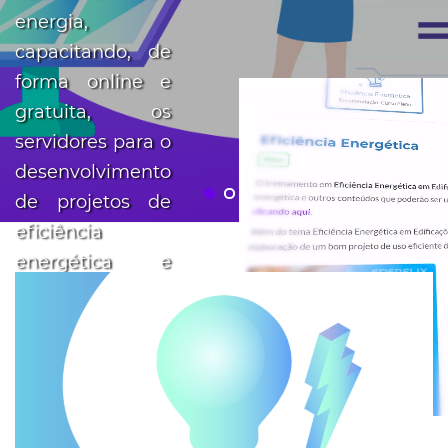
energia,
capacitando, de
forma online e
gratuita, os
servidores para o
desenvolvimento
de projetos de
eficiência
energética e
geração
distribuída. A
Enerflix foi
desenvolvida
pelo Consórcio
iX-FUPAI-