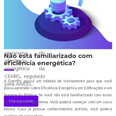
FAPEPE, com o
apoio do BID e
do Fundo
Especial Japonês
e atualizada com
recursos do
programa de
Não está familiarizado com
eficiência
eficiência energética?
energética da
CEMIG, regulado
A Enerflix possui um módulo de treinamento para que você
pela ANEEL.
possa aprender sobre Eficiência Energética em Edificações e em
Iluminação Pública. Se você não está familiarizado com esses
Crie sua conta!
temas, não tem problema. Você poderá começar com um curso
básico. Caso já possua conhecimentos prévios, você poderá
realizar um curso pleno.